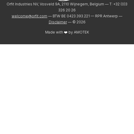
Orfit Industries NV, Vosveld 9A, 2110 Wijnegem, Belgium — T: +32 (0)3
326 20 26
welcome@orfit.com
— BTW BE 0423.393.221 — RPR Antwerp —
Disclaimer
— ©
2026
Made with ❤️ by
AMOTEK